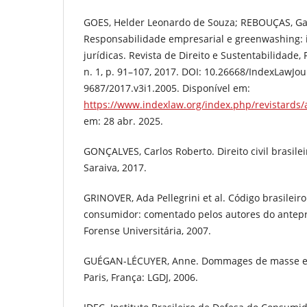
GOES, Helder Leonardo de Souza; REBOUÇAS, Ga
Responsabilidade empresarial e greenwashing: i
jurídicas. Revista de Direito e Sustentabilidade, Fl
n. 1, p. 91–107, 2017. DOI: 10.26668/IndexLawJo
9687/2017.v3i1.2005. Disponível em:
https://www.indexlaw.org/index.php/revistards/a
em: 28 abr. 2025.
GONÇALVES, Carlos Roberto. Direito civil brasileiro
Saraiva, 2017.
GRINOVER, Ada Pellegrini et al. Código brasileir
consumidor: comentado pelos autores do antepro
Forense Universitária, 2007.
GUÉGAN-LÉCUYER, Anne. Dommages de masse et r
Paris, França: LGDJ, 2006.