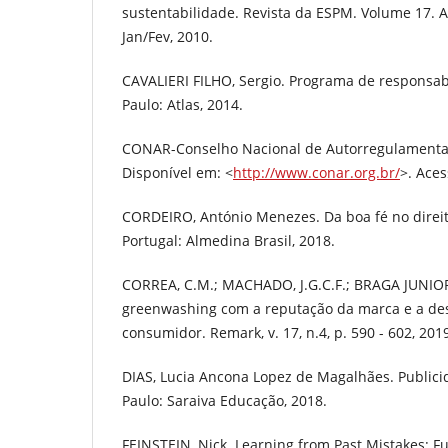
sustentabilidade. Revista da ESPM. Volume 17. An
Jan/Fev, 2010.
CAVALIERI FILHO, Sergio. Programa de responsabili
Paulo: Atlas, 2014.
CONAR-Conselho Nacional de Autorregulamentaçã
Disponível em: <
http://www.conar.org.br/
>. Aces
CORDEIRO, António Menezes. Da boa fé no direito 
Portugal: Almedina Brasil, 2018.
CORREA, C.M.; MACHADO, J.G.C.F.; BRAGA JUNIOR,
greenwashing com a reputação da marca e a de
consumidor. Remark, v. 17, n.4, p. 590 - 602, 201
DIAS, Lucia Ancona Lopez de Magalhães. Publicida
Paulo: Saraiva Educação, 2018.
FEINSTEIN, Nick. Learning from Past Mistakes: Fu