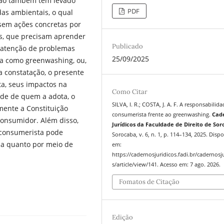
ssão também tem levado
PDF
as ambientais, o qual
sem ações concretas por
s, que precisam aprender
Publicado
a atenção de problemas
25/09/2025
da como greenwashing, ou,
 constatação, o presente
ta, seus impactos na
Como Citar
ade de quem a adota, o
SILVA, I. R.; COSTA, J. A. F. A responsabilid
mente a Constituição
consumerista frente ao greenwashing.
Cad
 Consumidor. Além disso,
Jurídicos da Faculdade de Direito de So
 consumerista pode
Sorocaba, v. 6, n. 1, p. 114–134, 2025. Disp
na quanto por meio de
em:
https://cadernosjuridicos.fadi.br/cadernosj
s/article/view/141. Acesso em: 7 ago. 2026.
Fomatos de Citação
Edição