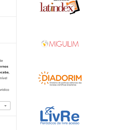
ade
ernos
rocaba
,
onível
uridico