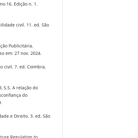
o 16. Edição n. 1.
dade civil. 11. ed. São
o Publicitária.
so em: 27 nov. 2024.
civil. 7. ed. Coimbra,
 S.S. A relação do
sconfiança do
9.
de e Direito. 3. ed. São
ture Regulation to