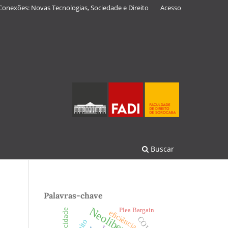
Conexões: Novas Tecnologias, Sociedade e Direito
Acesso
Buscar
Palavras-chave
Neoliberalismo
Plea Bargain
Privacidade
eficiência