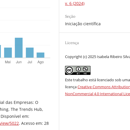
v. 6 (2024)
Seção
Iniciação científica
Licença
Copyright (c) 2025 Isabela Ribeiro Silv
Este trabalho está licenciado sob um
licença
Creative Commons Attribution
NonCommercial 4.0 International Lic
ial das Empresas: O
ing. The Trends Hub,
. Disponível em:
/view/5022
. Acesso em: 28