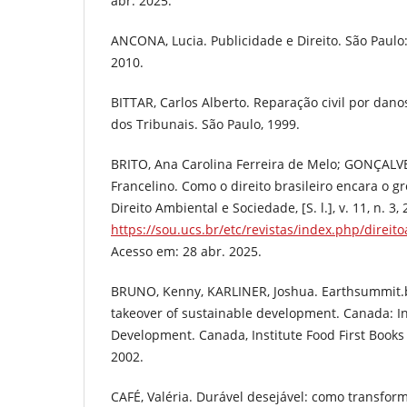
abr. 2025.
ANCONA, Lucia. Publicidade e Direito. São Paulo:
2010.
BITTAR, Carlos Alberto. Reparação civil por danos
dos Tribunais. São Paulo, 1999.
BRITO, Ana Carolina Ferreira de Melo; GONÇALV
Francelino. Como o direito brasileiro encara o 
Direito Ambiental e Sociedade, [S. l.], v. 11, n. 3
https://sou.ucs.br/etc/revistas/index.php/direit
Acesso em: 28 abr. 2025.
BRUNO, Kenny, KARLINER, Joshua. Earthsummit.b
takeover of sustainable development. Canada: In
Development. Canada, Institute Food First Books
2002.
CAFÉ, Valéria. Durável desejável: como transfor