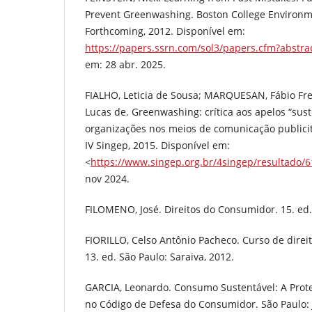
Prevent Greenwashing. Boston College Environme
Forthcoming, 2012. Disponível em:
https://papers.ssrn.com/sol3/papers.cfm?abstra
em: 28 abr. 2025.
FIALHO, Leticia de Sousa; MARQUESAN, Fábio Frei
Lucas de. Greenwashing: crítica aos apelos “sust
organizações nos meios de comunicação publicit
IV Singep, 2015. Disponível em:
<
https://www.singep.org.br/4singep/resultado/
nov 2024.
FILOMENO, José. Direitos do Consumidor. 15. ed. 
FIORILLO, Celso Antônio Pacheco. Curso de direit
13. ed. São Paulo: Saraiva, 2012.
GARCIA, Leonardo. Consumo Sustentável: A Pro
no Código de Defesa do Consumidor. São Paulo: 