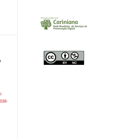
a
a
-
ense
.