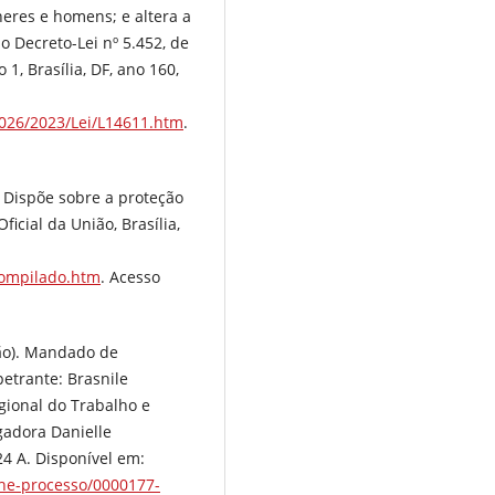
heres e homens; e altera a
o Decreto-Lei nº 5.452, de
 1, Brasília, DF, ano 160,
2026/2023/Lei/L14611.htm
.
. Dispõe sobre a proteção
icial da União, Brasília,
8compilado.htm
. Acesso
ião). Mandado de
etrante: Brasnile
gional do Trabalho e
adora Danielle
24 A. Disponível em:
alhe-processo/0000177-