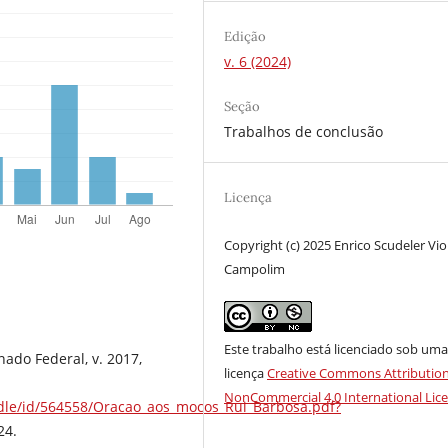
Edição
v. 6 (2024)
Seção
Trabalhos de conclusão
Licença
Copyright (c) 2025 Enrico Scudeler Vio
Campolim
Este trabalho está licenciado sob um
ado Federal, v. 2017,
licença
Creative Commons Attribution
NonCommercial 4.0 International Lic
ndle/id/564558/Oracao_aos_mocos_Rui_Barbosa.pdf?
24.