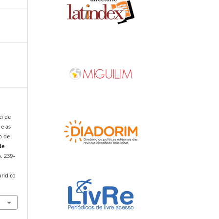
ei de
 e as
ão de
de
p. 239–
uridico