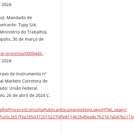
. 2024.
ião). Mandado de
etrante: Tupy S/A.
Ministério do Trabalho).
ópolis, 30 de março de
alhe-processo/0000445-
. 2024.
gravo de Instrumento nº
al Markets Corretora de
ado: União Federal.
o, 26 de abril de 2024 C.
/DetalheProcessoConsultaPublica/documentoSemLoginHTML.seam?
37ce5c2657f3a335d3720152270ffe8114b2b49ea8c7b21b7a047bc115