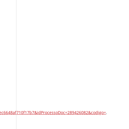
ec6648af710f17b7&idProcessoDoc=289426082&codigo=
.