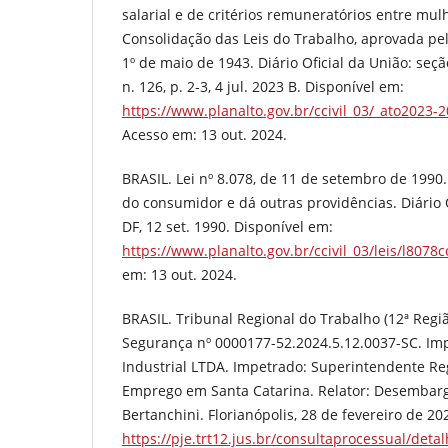
salarial e de critérios remuneratórios entre mul
Consolidação das Leis do Trabalho, aprovada pel
1º de maio de 1943. Diário Oficial da União: seção
n. 126, p. 2-3, 4 jul. 2023 B. Disponível em:
https://www.planalto.gov.br/ccivil_03/_ato2023-
Acesso em: 13 out. 2024.
BRASIL. Lei nº 8.078, de 11 de setembro de 1990
do consumidor e dá outras providências. Diário Of
DF, 12 set. 1990. Disponível em:
https://www.planalto.gov.br/ccivil_03/leis/l807
em: 13 out. 2024.
BRASIL. Tribunal Regional do Trabalho (12ª Reg
Segurança nº 0000177-52.2024.5.12.0037-SC. Imp
Industrial LTDA. Impetrado: Superintendente Re
Emprego em Santa Catarina. Relator: Desembarg
Bertanchini. Florianópolis, 28 de fevereiro de 20
https://pje.trt12.jus.br/consultaprocessual/det