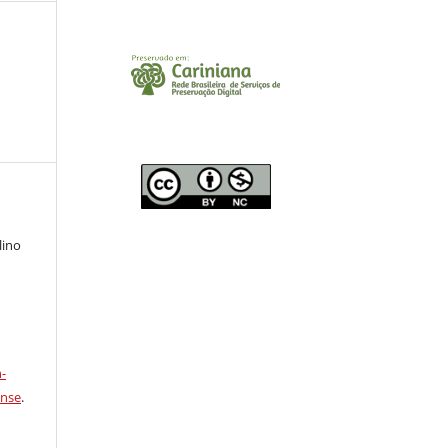
lino
a
-
ense
.