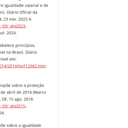
re igualdade salarial e de
s. Diário Oficial da
-4, 23 nov. 2023 A.
l_03/_ato2023-
ut. 2024.
tabelece princípios,
et no Brasil. Diário
onível em:
2014/2014/lei/l12965.htm
.
Dispõe sobre a proteção
3 de abril de 2014 (Marco
a, DF, 15 ago. 2018.
l_03/_ato2015-
24.
spõe sobre a igualdade