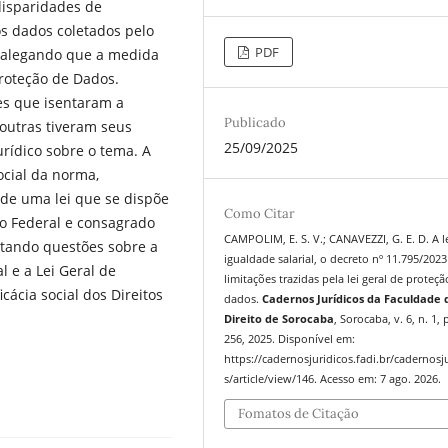
disparidades de
s dados coletados pelo
PDF
 alegando que a medida
 Proteção de Dados.
s que isentaram a
Publicado
 outras tiveram seus
25/09/2025
rídico sobre o tema. A
ocial da norma,
de uma lei que se dispõe
Como Citar
ão Federal e consagrado
CAMPOLIM, E. S. V.; CANAVEZZI, G. E. D. A l
ntando questões sobre a
igualdade salarial, o decreto nº 11.795/2023
l e a Lei Geral de
limitações trazidas pela lei geral de proteç
ácia social dos Direitos
dados.
Cadernos Jurídicos da Faculdade 
Direito de Sorocaba
, Sorocaba, v. 6, n. 1, 
256, 2025. Disponível em:
https://cadernosjuridicos.fadi.br/cadernosj
s/article/view/146. Acesso em: 7 ago. 2026.
Fomatos de Citação