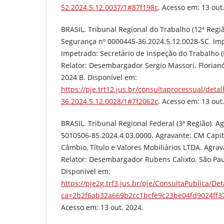
52.2024.5.12.0037/1#87f198c
. Acesso em: 13 out
BRASIL. Tribunal Regional do Trabalho (12ª Reg
Segurança nº 0000445-36.2024.5.12.0028-SC. Imp
Impetrado: Secretário de Inspeção do Trabalho (
Relator: Desembargador Sergio Massori. Florian
2024 B. Disponível em:
https://pje.trt12.jus.br/consultaprocessual/det
36.2024.5.12.0028/1#7f2062c
. Acesso em: 13 out
BRASIL. Tribunal Regional Federal (3ª Região). A
5010506-85.2024.4.03.0000. Agravante: CM Capit
Câmbio, Título e Valores Mobiliários LTDA. Agrav
Relator: Desembargador Rubens Calixto. São Paul
Disponível em:
https://pje2g.trf3.jus.br/pje/ConsultaPublica
ca=2b2f6ab32a669b2cc1bcfe9c23be04fd9024ff
Acesso em: 13 out. 2024.