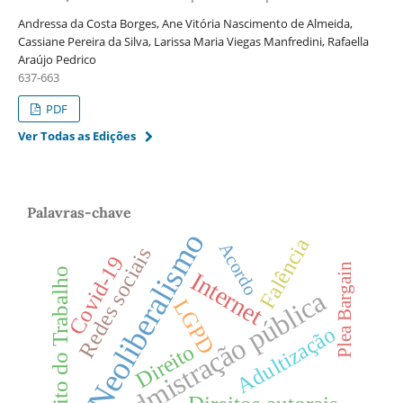
Andressa da Costa Borges, Ane Vitória Nascimento de Almeida,
Cassiane Pereira da Silva, Larissa Maria Viegas Manfredini, Rafaella
Araújo Pedrico
637-663
PDF
Ver Todas as Edições
Palavras-chave
Neoliberalismo
Falência
Acordo
Redes sociais
Covid-19
Plea Bargain
Direito do Trabalho
Internet
Admistração pública
LGPD
Adultização
Direito