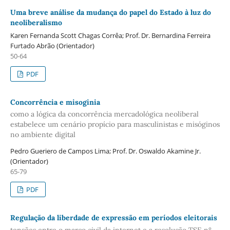
Uma breve análise da mudança do papel do Estado à luz do
neoliberalismo
Karen Fernanda Scott Chagas Corrêa; Prof. Dr. Bernardina Ferreira
Furtado Abrão (Orientador)
50-64
PDF
Concorrência e misoginia
como a lógica da concorrência mercadológica neoliberal
estabelece um cenário propício para masculinistas e misóginos
no ambiente digital
Pedro Gueriero de Campos Lima; Prof. Dr. Oswaldo Akamine Jr.
(Orientador)
65-79
PDF
Regulação da liberdade de expressão em períodos eleitorais
tensões entre o marco civil da internet e a resolução TSE nº